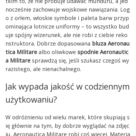
tkim to, że nie próbuje udawać munduru, a jed
nocześnie zachowuje wojskowe nawiązania. Log
o z orłem, włoskie symbole i paleta barw przyp
ominająca lotnicze uniformy – to wszystko bud
uje spójny wizerunek, ale nie robi z ciebie reko
nstruktora. Dobrze dopasowana
bluza Aeronau
tica Militare
albo oliwkowe
spodnie Aeronautic
a Militare
sprawdzą się, jeśli szukasz czegoś wy
razistego, ale nienachalnego.
Jak wypada jakość w codziennym
użytkowaniu?
W odróżnieniu od wielu marek, które skupiają s
ię głównie na tym, by dobrze wyglądać na zdjęc
iu, Aeronautica Militare robi coś więcej. Materia