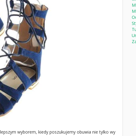
M
M
Od
St
Tu
U
Za
jlepszym wyborem, kiedy poszukujemy obuwia nie tylko wy