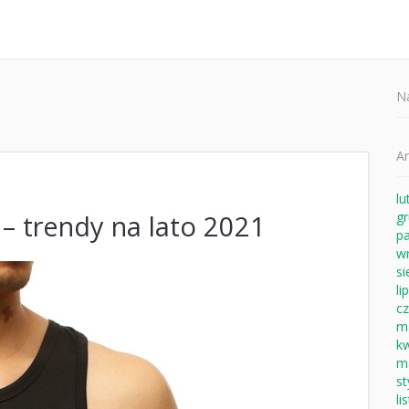
Sz
N
A
lu
 – trendy na lato 2021
g
pa
w
si
li
c
m
k
m
s
li