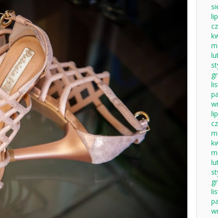
si
li
c
k
m
lu
s
g
li
pa
w
li
c
m
k
m
lu
s
g
li
pa
w