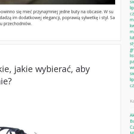
si
li
powinno się mieć przynajmniej jedne buty na obcasie. W su
c
dadzą im dodatkowej elegancji, poprawią sylwetkę i styl. Sa
m
lu przechodniów.
k
m
lu
s
g
li
pa
e, jakie wybierać, aby
w
si
ie?
li
c
Ka
Ak
B
Cz
M