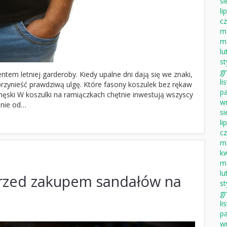
si
li
c
m
m
lu
s
g
em letniej garderoby. Kiedy upalne dni dają się we znaki,
li
rzynieść prawdziwą ulgę. Które fasony koszulek bez rękaw
pa
ęski W koszulki na ramiączkach chętnie inwestują wszyscy
w
żnie od…
si
li
c
m
k
m
lu
przed zakupem sandałów na
s
g
li
pa
w