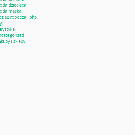
oda dziecięca
oda męska
zież robocza i bhp
yl
rystyka
ncategorized
kupy i sklepy