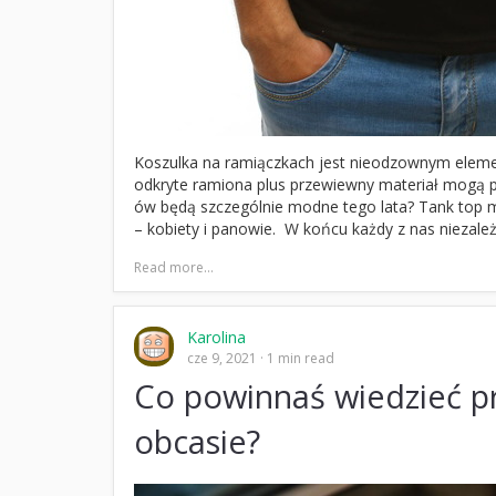
Koszulka na ramiączkach jest nieodzownym element
odkryte ramiona plus przewiewny materiał mogą p
ów będą szczególnie modne tego lata? Tank top m
– kobiety i panowie. W końcu każdy z nas niezale
Read more...
Karolina
cze 9, 2021
1 min read
Co powinnaś wiedzieć 
obcasie?