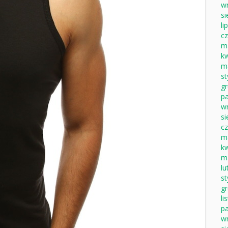
w
si
li
c
m
k
m
s
g
pa
w
si
c
m
k
m
lu
s
g
li
pa
w