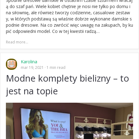
Spodnie dresowe damskie w ostatnim czasie szturmem wracaj
ą do szaf pań. Wiele kobiet chętnie je nosi nie tylko po domu i
na siłownię, ale również tworzy codzienne, casualowe zestaw
y, w których podstawą są właśnie dobrze wykonane damskie s
podnie dresowe. Na co zwrócić więc uwagę na zakupach, by ku
pić odpowiedni model. Co w tej kwestii radzą…
Read more...
Karolina
mar 19, 2021
1 min read
Modne komplety bielizny – to
jest na topie