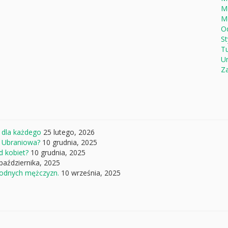
M
M
Od
St
Tu
U
Za
 dla każdego
25 lutego, 2026
a Ubraniowa?
10 grudnia, 2025
d kobiet?
10 grudnia, 2025
października, 2025
 modnych mężczyzn.
10 września, 2025