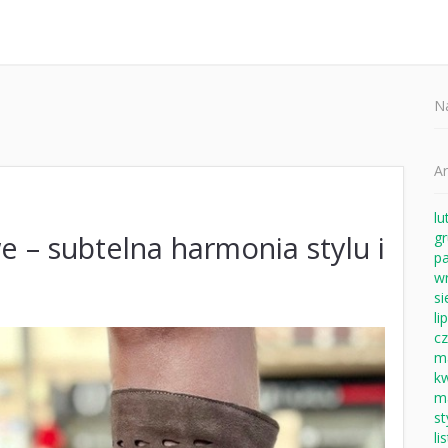
Sz
N
A
lu
 – subtelna harmonia stylu i
g
pa
w
si
li
c
m
k
m
s
li