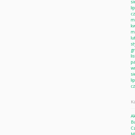
si
li
c
m
k
m
lu
s
g
li
pa
w
si
li
c
Ka
Ak
B
Cz
M