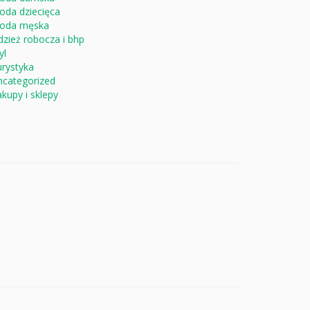
oda dziecięca
oda męska
zież robocza i bhp
yl
rystyka
ncategorized
kupy i sklepy