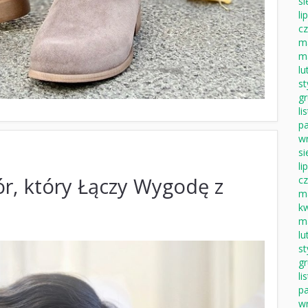
si
li
c
m
m
lu
s
g
li
pa
w
si
li
r, który Łączy Wygodę z
c
m
k
m
lu
s
g
li
pa
w