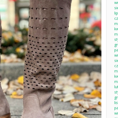
w
si
li
c
m
k
m
s
g
pa
w
si
c
m
k
m
lu
s
g
li
pa
w