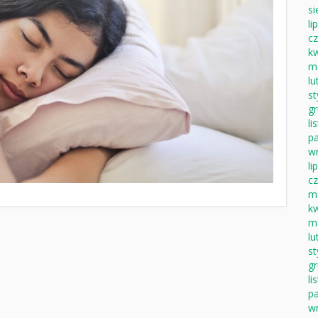
si
li
c
k
m
lu
s
g
li
pa
w
li
c
m
k
m
lu
s
g
li
pa
w